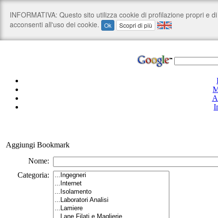
M
A
I
Aggiungi Bookmark
Nome:
Categoria: