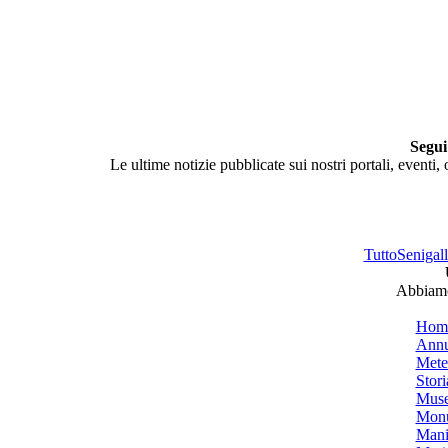
Segui
Le ultime notizie pubblicate sui nostri portali, eventi,
TuttoSenigalli
Abbiamo 
Hom
Annu
Mete
Stori
Muse
Monu
Mani