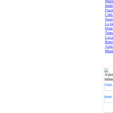
Mari
Indiri
Frazi
Città
Spor
La p
Hotel
Tutto
Local
Risto
Azien
Mapp
Cosa:
Dove: