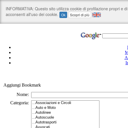
M
A
I
Aggiungi Bookmark
Nome:
Categoria: