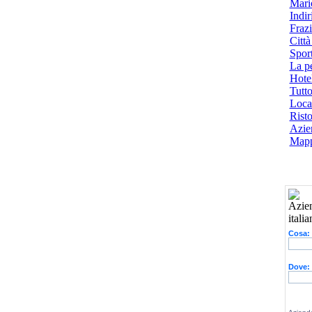
Mari
Indiri
Frazi
Città
Spor
La p
Hotel
Tutto
Local
Risto
Azien
Mapp
Cosa:
Dove: