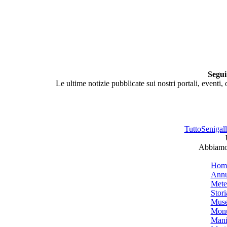
Segui
Le ultime notizie pubblicate sui nostri portali, eventi,
TuttoSenigalli
Abbiamo 
Hom
Annu
Mete
Stori
Muse
Monu
Mani