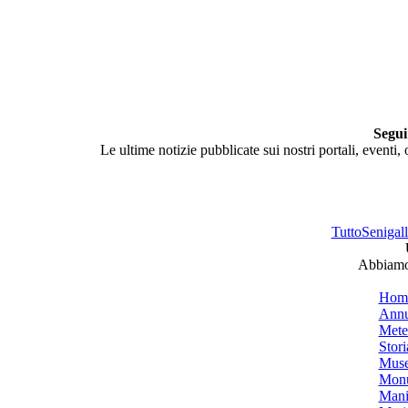
Segui
Le ultime notizie pubblicate sui nostri portali, eventi,
TuttoSenigalli
Abbiamo 
Hom
Annu
Mete
Stori
Muse
Monu
Mani