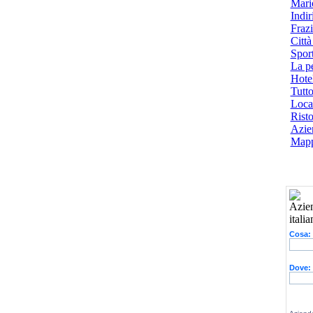
Mari
Indiri
Frazi
Città
Spor
La p
Hotel
Tutto
Local
Risto
Azien
Mapp
Cosa:
Dove: