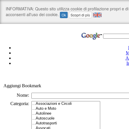
M
A
I
Aggiungi Bookmark
Nome:
Categoria: