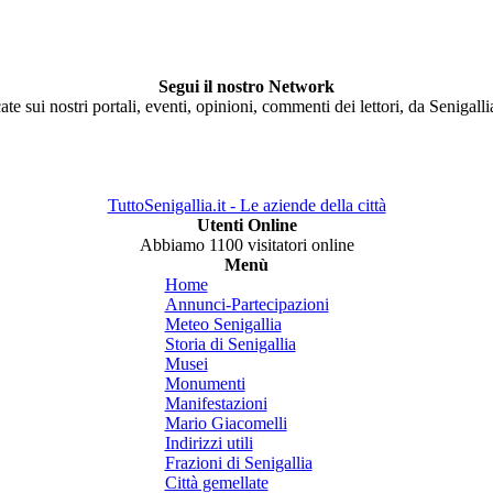
Segui il nostro Network
ate sui nostri portali, eventi, opinioni, commenti dei lettori, da Senigall
TuttoSenigallia.it - Le aziende della città
Utenti Online
Abbiamo 1100 visitatori online
Menù
Home
Annunci-Partecipazioni
Meteo Senigallia
Storia di Senigallia
Musei
Monumenti
Manifestazioni
Mario Giacomelli
Indirizzi utili
Frazioni di Senigallia
Città gemellate