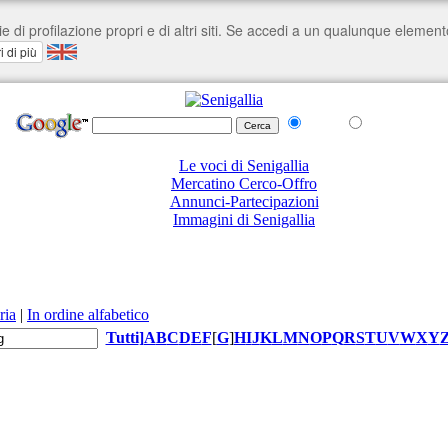
nel Web
su senigallia.org
Le voci di Senigallia
Mercatino Cerco-Offro
Annunci-Partecipazioni
Immagini di Senigallia
ria
|
In ordine alfabetico
Tutti
]
A
B
C
D
E
F
[
G
]
H
I
J
K
L
M
N
O
P
Q
R
S
T
U
V
W
X
Y