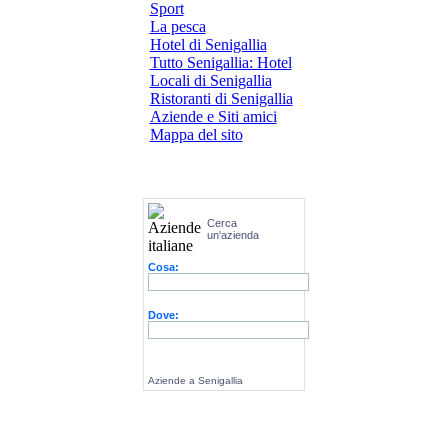
Sport
La pesca
Hotel di Senigallia
Tutto Senigallia: Hotel
Locali di Senigallia
Ristoranti di Senigallia
Aziende e Siti amici
Mappa del sito
Cerca
un'azienda
Cosa:
Dove:
Aziende a Senigallia