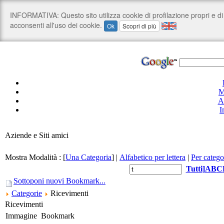
M
A
I
Aziende e Siti amici
Mostra Modalità :
[
Una Categoria
]
|
Alfabetico per lettera
|
Per catego
Tutti
]
A
B
C
Sottoponi nuovi Bookmark...
Categorie
Ricevimenti
Ricevimenti
Immagine
Bookmark