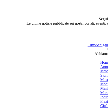
Segui
Le ultime notizie pubblicate sui nostri portali, eventi,
TuttoSenigalli
Abbiamo 
Hom
Annu
Mete
Stori
Muse
Monu
Mani
Mari
Indiri
Frazi
Città