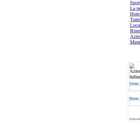
Spor
La p
Hotel
Tutto
Local
Risto
Azien
Mapp
Cosa:
Dove:
Aziende