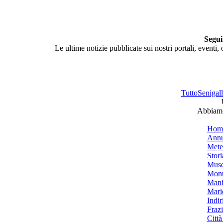
Segui
Le ultime notizie pubblicate sui nostri portali, eventi,
TuttoSenigalli
Abbiamo 
Hom
Annu
Mete
Stori
Muse
Monu
Mani
Mari
Indiri
Frazi
Città