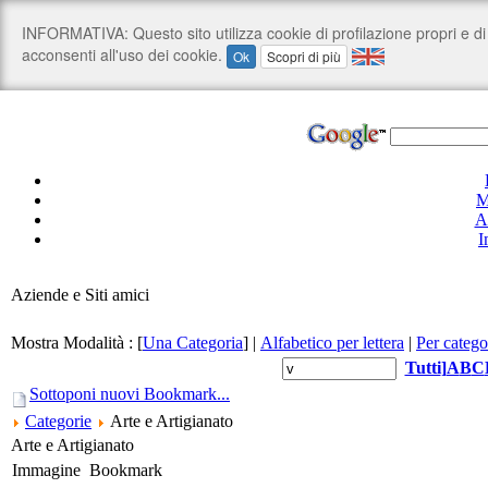
M
A
I
Aziende e Siti amici
Mostra Modalità :
[
Una Categoria
]
|
Alfabetico per lettera
|
Per catego
Tutti
]
A
B
C
Sottoponi nuovi Bookmark...
Categorie
Arte e Artigianato
Arte e Artigianato
Immagine
Bookmark