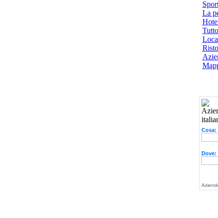
Spor
La p
Hotel
Tutto
Local
Risto
Azien
Mapp
Cosa:
Dove:
Aziende