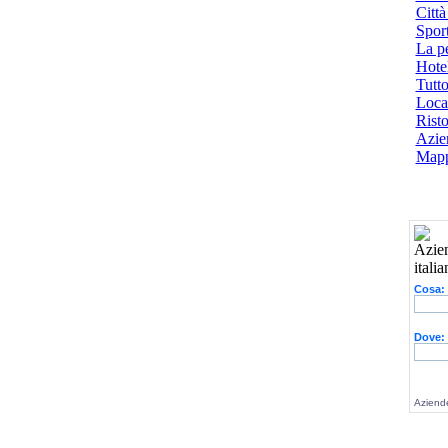
Città
Spor
La p
Hotel
Tutto
Local
Risto
Azien
Mapp
Cosa:
Dove:
Aziende