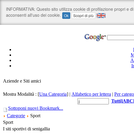
M
A
I
Aziende e Siti amici
Mostra Modalità :
[
Una Categoria
]
|
Alfabetico per lettera
|
Per catego
Tutti
]
A
B
C
Sottoponi nuovi Bookmark...
Categorie
Sport
Sport
I siti sportivi di senigallia