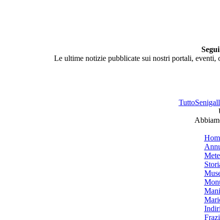
Segui
Le ultime notizie pubblicate sui nostri portali, eventi,
TuttoSenigalli
Abbiamo 
Hom
Annu
Mete
Stori
Muse
Monu
Mani
Mari
Indiri
Frazi