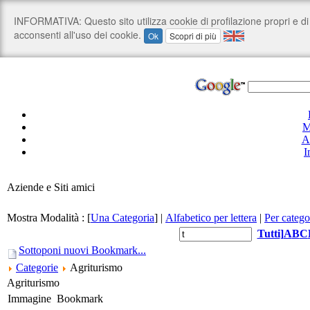
M
A
I
Aziende e Siti amici
Mostra Modalità :
[
Una Categoria
]
|
Alfabetico per lettera
|
Per catego
Tutti
]
A
B
C
Sottoponi nuovi Bookmark...
Categorie
Agriturismo
Agriturismo
Immagine
Bookmark