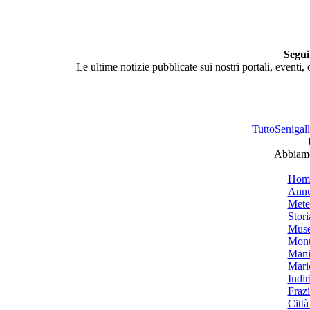
Segui
Le ultime notizie pubblicate sui nostri portali, eventi,
TuttoSenigalli
Abbiamo 
Hom
Annu
Mete
Stori
Muse
Monu
Mani
Mari
Indiri
Frazi
Città