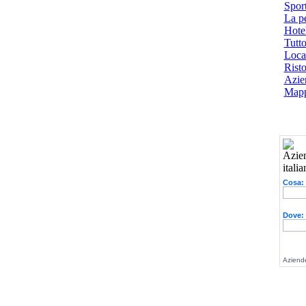
Spor
La p
Hotel
Tutto
Local
Risto
Azien
Mapp
Cosa:
Dove:
Aziende