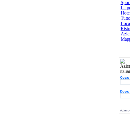
Spor
La p
Hotel
Tutto
Local
Risto
Azien
Mapp
Cosa:
Dove:
Aziende