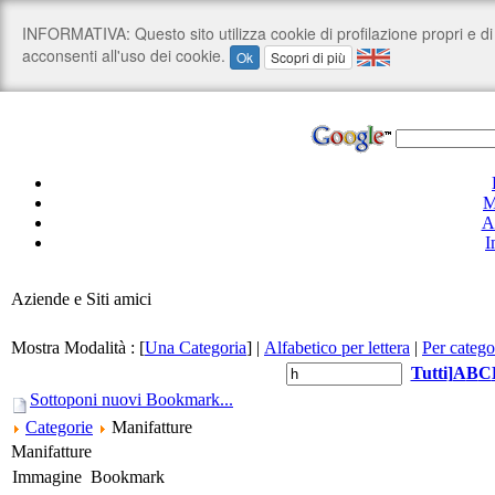
M
A
I
Aziende e Siti amici
Mostra Modalità :
[
Una Categoria
]
|
Alfabetico per lettera
|
Per catego
Tutti
]
A
B
C
Sottoponi nuovi Bookmark...
Categorie
Manifatture
Manifatture
Immagine
Bookmark