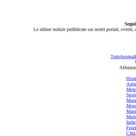
Segui
Le ultime notizie pubblicate sui nostri portali, eventi,
TuttoSenigalli
Abbiamo 
Hom
Annu
Mete
Stori
Muse
Monu
Mani
Mari
Indiri
Frazi
Città