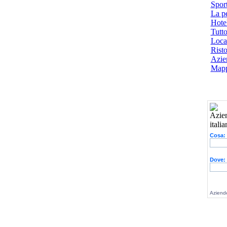
Spor
La p
Hotel
Tutto
Local
Risto
Azien
Mapp
Cosa:
Dove:
Aziende