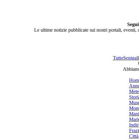
Segui
Le ultime notizie pubblicate sui nostri portali, eventi,
TuttoSenigalli
Abbiamo 
Hom
Annu
Mete
Stori
Muse
Monu
Mani
Mari
Indiri
Frazi
Città