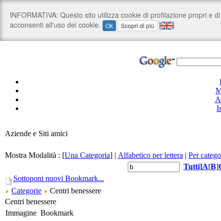
M
A
I
Aziende e Siti amici
Mostra Modalità :
[
Una Categoria
]
|
Alfabetico per lettera
|
Per catego
Tutti
]
A
[
B
]
Sottoponi nuovi Bookmark...
Categorie
Centri benessere
Centri benessere
Immagine
Bookmark