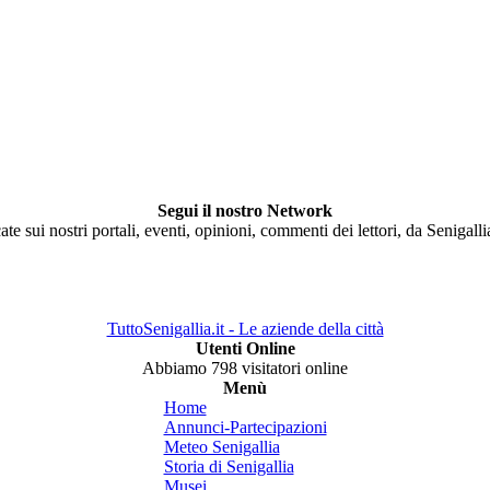
Segui il nostro Network
ate sui nostri portali, eventi, opinioni, commenti dei lettori, da Senigall
TuttoSenigallia.it - Le aziende della città
Utenti Online
Abbiamo 798 visitatori online
Menù
Home
Annunci-Partecipazioni
Meteo Senigallia
Storia di Senigallia
Musei