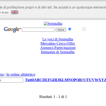
nel Web
su senigallia.org
Le voci di Senigallia
Mercatino Cerco-Offro
Annunci-Partecipazioni
Immagini di Senigallia
ria
|
In ordine alfabetico
Tutti
]
A
B
C
D
E
F
G
H
I
J
K
L
M
N
O
P
Q
R
[
S
]
T
U
V
W
X
Y
Risultati: 1 - 1 di 1