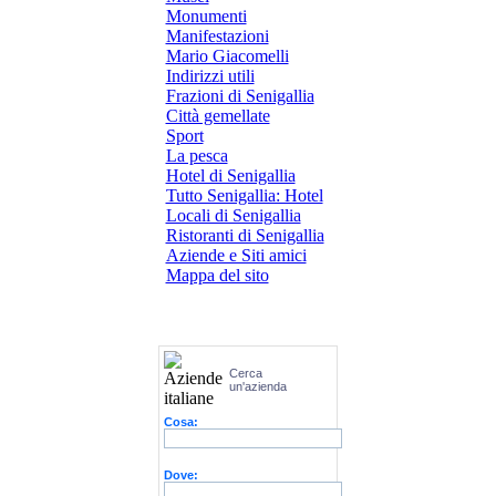
Monumenti
Manifestazioni
Mario Giacomelli
Indirizzi utili
Frazioni di Senigallia
Città gemellate
Sport
La pesca
Hotel di Senigallia
Tutto Senigallia: Hotel
Locali di Senigallia
Ristoranti di Senigallia
Aziende e Siti amici
Mappa del sito
Cerca
un'azienda
Cosa:
Dove: