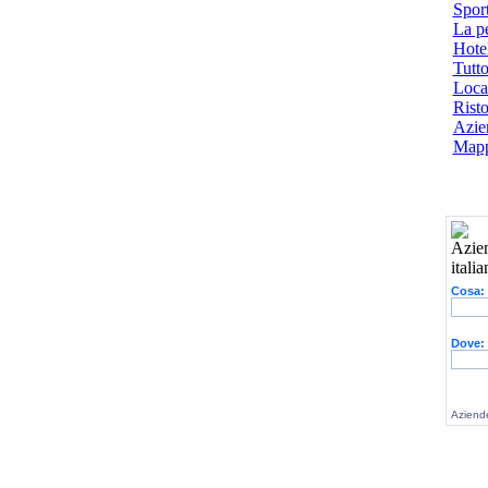
Spor
La p
Hotel
Tutto
Local
Risto
Azien
Mapp
Cosa:
Dove:
Aziende