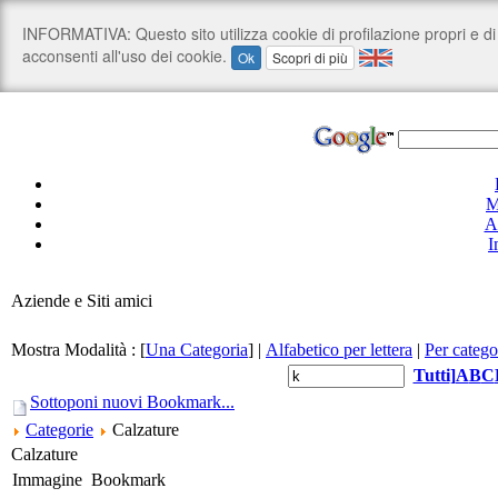
M
A
I
Aziende e Siti amici
Mostra Modalità :
[
Una Categoria
]
|
Alfabetico per lettera
|
Per catego
Tutti
]
A
B
C
Sottoponi nuovi Bookmark...
Categorie
Calzature
Calzature
Immagine
Bookmark