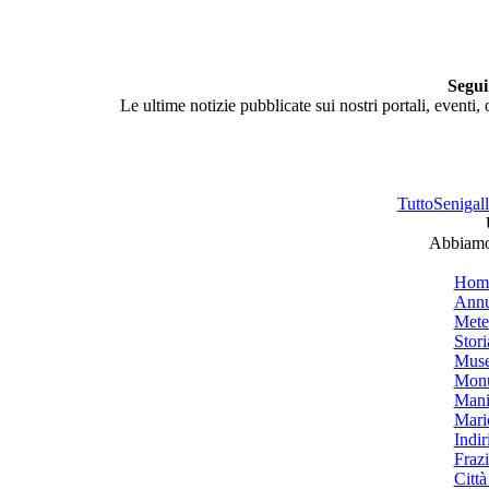
Segui
Le ultime notizie pubblicate sui nostri portali, eventi,
TuttoSenigalli
Abbiamo 
Hom
Annu
Mete
Stori
Muse
Monu
Mani
Mari
Indiri
Frazi
Città