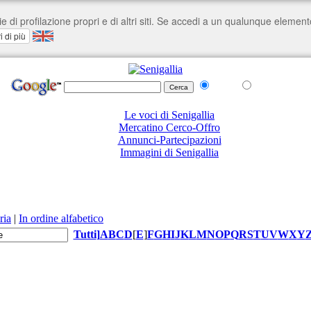
nel Web
su senigallia.org
Le voci di Senigallia
Mercatino Cerco-Offro
Annunci-Partecipazioni
Immagini di Senigallia
ria
|
In ordine alfabetico
Tutti
]
A
B
C
D
[
E
]
F
G
H
I
J
K
L
M
N
O
P
Q
R
S
T
U
V
W
X
Y