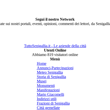
Segui il nostro Network
ate sui nostri portali, eventi, opinioni, commenti dei lettori, da Senigall
TuttoSenigallia.it - Le aziende della città
Utenti Online
Abbiamo 819 visitatori online
Menù
Home
Annunci-Partecipazioni
Meteo Senigallia
Storia di Senigallia
Musei
Monumenti
Manifestazioni
Mario Giacomelli
Indirizzi utili
Frazioni di Senigallia
Città gemellate