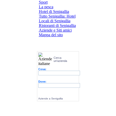
Sport
La pesca
Hotel di Senigallia
Tutto Senigallia: Hotel
Locali di Senigallia
Ristoranti di Senigallia
Aziende e Siti amici
Mappa del sito
Cerca
un'azienda
Cosa:
Dove:
Aziende a Senigallia