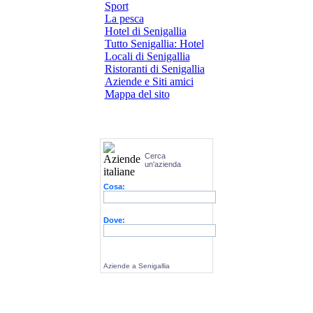
Sport
La pesca
Hotel di Senigallia
Tutto Senigallia: Hotel
Locali di Senigallia
Ristoranti di Senigallia
Aziende e Siti amici
Mappa del sito
Cerca
un'azienda
Cosa:
Dove:
Aziende a Senigallia