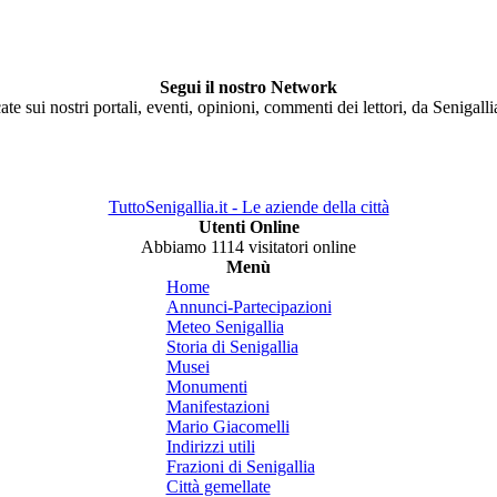
Segui il nostro Network
ate sui nostri portali, eventi, opinioni, commenti dei lettori, da Senigall
TuttoSenigallia.it - Le aziende della città
Utenti Online
Abbiamo 1114 visitatori online
Menù
Home
Annunci-Partecipazioni
Meteo Senigallia
Storia di Senigallia
Musei
Monumenti
Manifestazioni
Mario Giacomelli
Indirizzi utili
Frazioni di Senigallia
Città gemellate