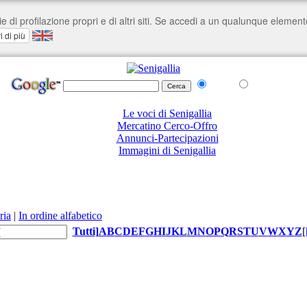
nel Web
su senigallia.org
Le voci di Senigallia
Mercatino Cerco-Offro
Annunci-Partecipazioni
Immagini di Senigallia
ria
|
In ordine alfabetico
Tutti
]
A
B
C
D
E
F
G
H
I
J
K
L
M
N
O
P
Q
R
S
T
U
V
W
X
Y
Z
[