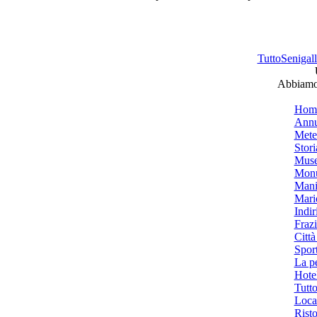
TuttoSenigalli
Abbiamo 
Hom
Annu
Mete
Stori
Muse
Monu
Mani
Mari
Indiri
Frazi
Città
Spor
La p
Hotel
Tutto
Local
Risto