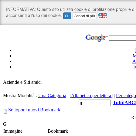
M
A
I
Aziende e Siti amici
Mostra Modalità :
Una Categoria
|
[
Alfabetico per lettera
]
|
Per catego
Tutti
]
A
B
C
Sottoponi nuovi Bookmark...
Ri
G
Immagine
Bookmark