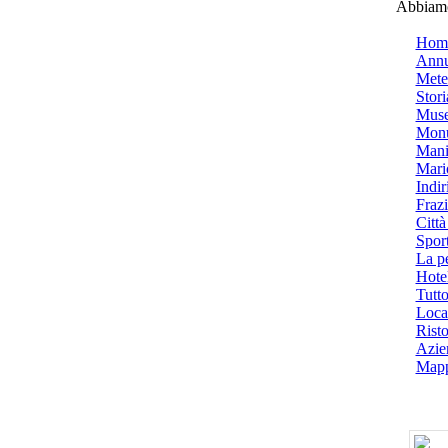
Abbiamo 
Hom
Annu
Mete
Stori
Muse
Monu
Mani
Mari
Indiri
Frazi
Città
Spor
La p
Hotel
Tutto
Local
Risto
Azien
Mapp