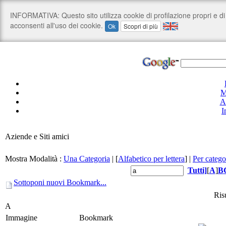
M
A
I
Aziende e Siti amici
Mostra Modalità :
Una Categoria
|
[
Alfabetico per lettera
]
|
Per catego
Tutti
]
[
A
]
B
Sottoponi nuovi Bookmark...
Risu
A
Immagine
Bookmark