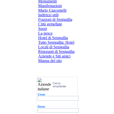
Monumenti
Manifestazioni
Mario Giacomelli
Indirizzi utili
Frazioni di Senigallia
Città gemellate
Sport
La pesca
Hotel di Senigallia
Tutto Senigallia: Hotel
Locali di Senigallia
Ristoranti di Senigallia
Aziende e Siti amici
Mappa del sito
Cerca
un'azienda
Cosa:
Dove: