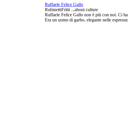
Raffaele Felice Gallo
RubinettiFritti ...about culture
Raffaele Felice Gallo non è più con noi. Ci 
Era un uomo di garbo, elegante nelle espressio