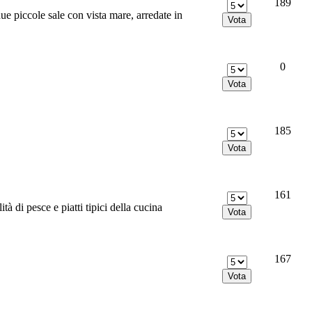
189
due piccole sale con vista mare, arredate in
0
185
161
tà di pesce e piatti tipici della cucina
167