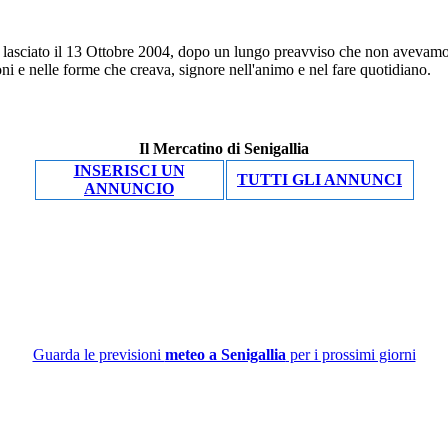
ha lasciato il 13 Ottobre 2004, dopo un lungo preavviso che non avevam
ni e nelle forme che creava, signore nell'animo e nel fare quotidiano.
Il Mercatino di Senigallia
INSERISCI UN
TUTTI GLI ANNUNCI
ANNUNCIO
Guarda le previsioni
meteo a Senigallia
per i prossimi giorni