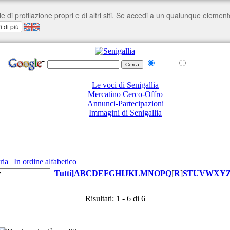
nel Web
su senigallia.org
Le voci di Senigallia
Mercatino Cerco-Offro
Annunci-Partecipazioni
Immagini di Senigallia
ria
|
In ordine alfabetico
Tutti
]
A
B
C
D
E
F
G
H
I
J
K
L
M
N
O
P
Q
[
R
]
S
T
U
V
W
X
Y
Risultati: 1 - 6 di 6