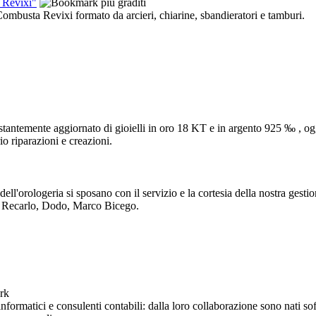
 Revixi"
Combusta Revixi formato da arcieri, chiarine, sbandieratori e tamburi.
stantemente aggiornato di gioielli in oro 18 KT e in argento 925 ‰ , ogg
rio riparazioni e creazioni.
 e dell'orologeria si sposano con il servizio e la cortesia della nostra g
i, Recarlo, Dodo, Marco Bicego.
informatici e consulenti contabili: dalla loro collaborazione sono nati so