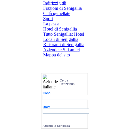
Indirizzi utili
Frazioni di Senigallia
Città gemellate
Sport
La pesca
Hotel di Senigallia
Tutto Senigallia: Hotel
Locali di Senigallia
Ristoranti di Senigallia
Aziende e Siti amici
Mappa del sito
Cerca
un'azienda
Cosa:
Dove:
Aziende a Senigallia