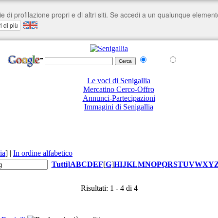
nel Web
su senigallia.org
Le voci di Senigallia
Mercatino Cerco-Offro
Annunci-Partecipazioni
Immagini di Senigallia
ia
]
|
In ordine alfabetico
Tutti
]
A
B
C
D
E
F
[
G
]
H
I
J
K
L
M
N
O
P
Q
R
S
T
U
V
W
X
Y
Risultati: 1 - 4 di 4