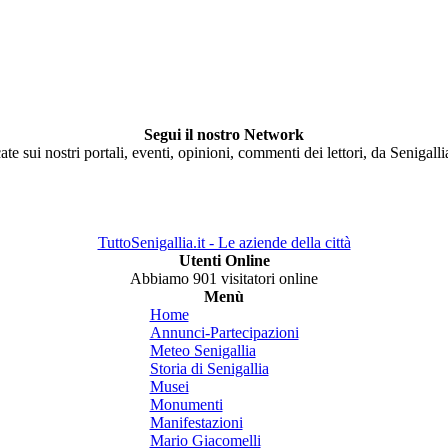
Segui il nostro Network
ate sui nostri portali, eventi, opinioni, commenti dei lettori, da Senigall
TuttoSenigallia.it - Le aziende della città
Utenti Online
Abbiamo 901 visitatori online
Menù
Home
Annunci-Partecipazioni
Meteo Senigallia
Storia di Senigallia
Musei
Monumenti
Manifestazioni
Mario Giacomelli