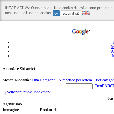
M
A
I
Aziende e Siti amici
Mostra Modalità :
Una Categoria
|
Alfabetico per lettera
|
[
Per categor
Tutti
]
A
B
C
Sottoponi nuovi Bookmark...
Risu
Agriturismo
Immagine
Bookmark