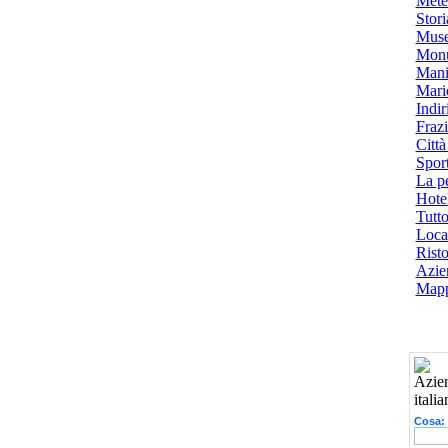
Mete
Stori
Muse
Monu
Mani
Mari
Indiri
Frazi
Città
Spor
La p
Hotel
Tutto
Local
Risto
Azien
Mapp
Cosa: