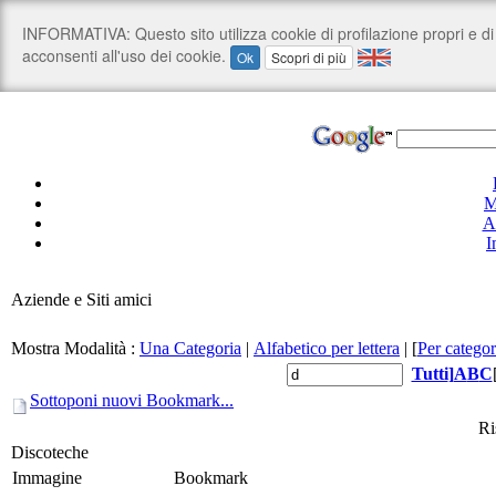
M
A
I
Aziende e Siti amici
Mostra Modalità :
Una Categoria
|
Alfabetico per lettera
|
[
Per categor
Tutti
]
A
B
C
Sottoponi nuovi Bookmark...
Ri
Discoteche
Immagine
Bookmark