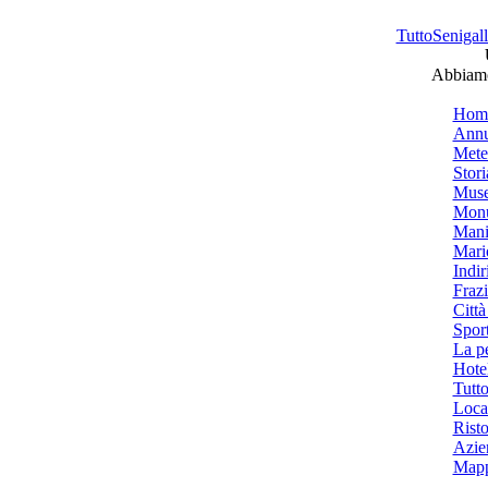
TuttoSenigalli
Abbiamo 
Hom
Annu
Mete
Stori
Muse
Monu
Mani
Mari
Indiri
Frazi
Città
Spor
La p
Hotel
Tutto
Local
Risto
Azien
Mapp