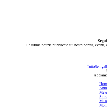
Segui
Le ultime notizie pubblicate sui nostri portali, eventi,
TuttoSenigalli
Abbiamo 
Hom
Annu
Mete
Stori
Muse
Monu