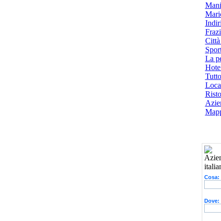
Mani
Mari
Indiri
Frazi
Città
Spor
La p
Hotel
Tutto
Local
Risto
Azien
Mapp
Cosa:
Dove: