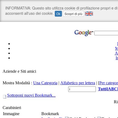
M
A
I
Aziende e Siti amici
Mostra Modalità :
Una Categoria
|
Alfabetico per lettera
|
[
Per categor
Tutti
]
A
B
C
Sottoponi nuovi Bookmark...
Ri
Carabinieri
Immagine
Bookmark