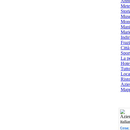
Annu
Mete
Stori
Muse
Monu
Mani
Mari
Indiri
Frazi
Città
Spor
La p
Hotel
Tutto
Local
Risto
Azien
Mapp
Cosa: