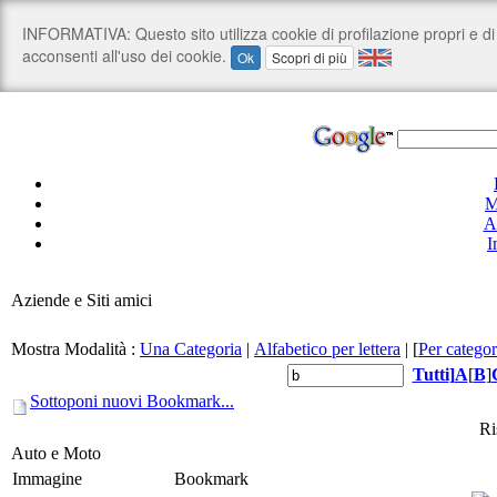
M
A
I
Aziende e Siti amici
Mostra Modalità :
Una Categoria
|
Alfabetico per lettera
|
[
Per categor
Tutti
]
A
[
B
]
Sottoponi nuovi Bookmark...
Ri
Auto e Moto
Immagine
Bookmark