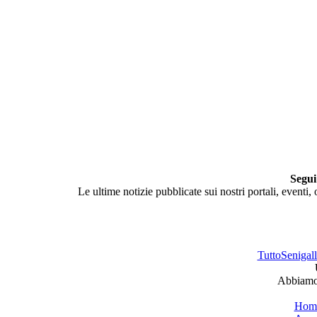
Segui
Le ultime notizie pubblicate sui nostri portali, eventi,
TuttoSenigalli
Abbiamo 
Hom