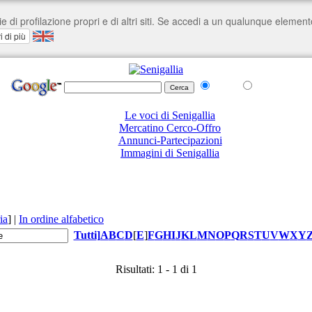
nel Web
su senigallia.org
Le voci di Senigallia
Mercatino Cerco-Offro
Annunci-Partecipazioni
Immagini di Senigallia
ia
]
|
In ordine alfabetico
Tutti
]
A
B
C
D
[
E
]
F
G
H
I
J
K
L
M
N
O
P
Q
R
S
T
U
V
W
X
Y
Risultati: 1 - 1 di 1