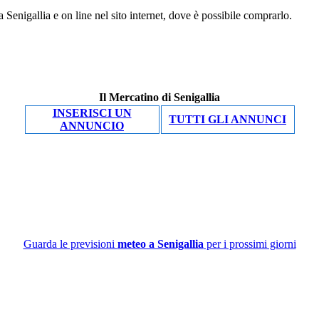
 Senigallia e on line nel sito internet, dove è possibile comprarlo.
Il Mercatino di Senigallia
INSERISCI UN
TUTTI GLI ANNUNCI
ANNUNCIO
Guarda le previsioni
meteo a Senigallia
per i prossimi giorni