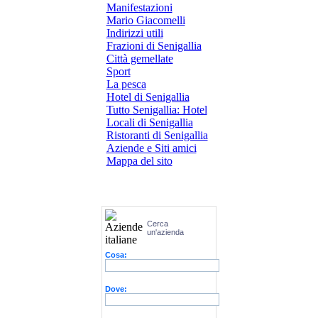
Manifestazioni
Mario Giacomelli
Indirizzi utili
Frazioni di Senigallia
Città gemellate
Sport
La pesca
Hotel di Senigallia
Tutto Senigallia: Hotel
Locali di Senigallia
Ristoranti di Senigallia
Aziende e Siti amici
Mappa del sito
Cerca
un'azienda
Cosa:
Dove: