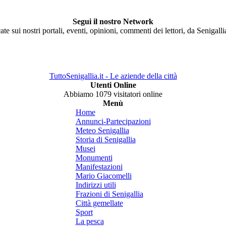
Segui il nostro Network
ate sui nostri portali, eventi, opinioni, commenti dei lettori, da Senigall
TuttoSenigallia.it - Le aziende della città
Utenti Online
Abbiamo 1079 visitatori online
Menù
Home
Annunci-Partecipazioni
Meteo Senigallia
Storia di Senigallia
Musei
Monumenti
Manifestazioni
Mario Giacomelli
Indirizzi utili
Frazioni di Senigallia
Città gemellate
Sport
La pesca