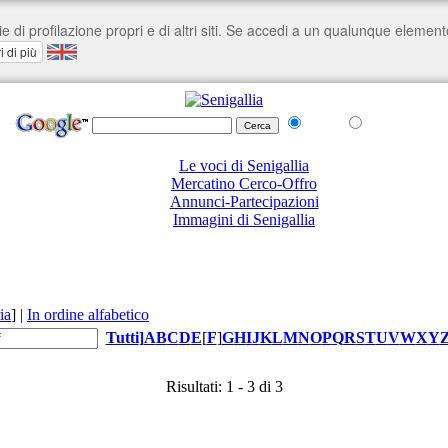
nel Web
su senigallia.org
Le voci di Senigallia
Mercatino Cerco-Offro
Annunci-Partecipazioni
Immagini di Senigallia
ia
]
|
In ordine alfabetico
Tutti
]
A
B
C
D
E
[
F
]
G
H
I
J
K
L
M
N
O
P
Q
R
S
T
U
V
W
X
Y
Risultati: 1 - 3 di 3