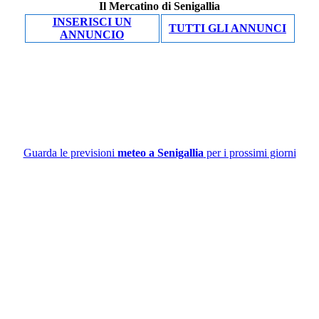
Il Mercatino di Senigallia
INSERISCI UN
TUTTI GLI ANNUNCI
ANNUNCIO
Guarda le previsioni
meteo a Senigallia
per i prossimi giorni