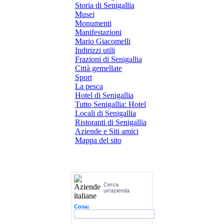
Storia di Senigallia
Musei
Monumenti
Manifestazioni
Mario Giacomelli
Indirizzi utili
Frazioni di Senigallia
Città gemellate
Sport
La pesca
Hotel di Senigallia
Tutto Senigallia: Hotel
Locali di Senigallia
Ristoranti di Senigallia
Aziende e Siti amici
Mappa del sito
Cerca
un'azienda
Cosa: