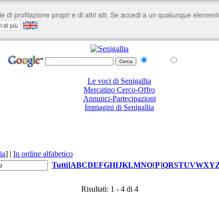
nel Web
su senigallia.org
Le voci di Senigallia
Mercatino Cerco-Offro
Annunci-Partecipazioni
Immagini di Senigallia
ia
]
|
In ordine alfabetico
Tutti
]
A
B
C
D
E
F
G
H
I
J
K
L
M
N
O
[
P
]
Q
R
S
T
U
V
W
X
Y
Risultati: 1 - 4 di 4