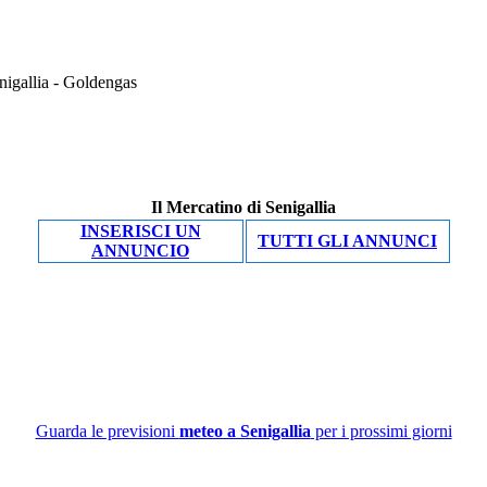
enigallia - Goldengas
Il Mercatino di Senigallia
INSERISCI UN
TUTTI GLI ANNUNCI
ANNUNCIO
Guarda le previsioni
meteo a Senigallia
per i prossimi giorni