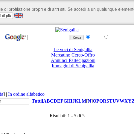
nel Web
su senigallia.org
Le voci di Senigallia
Mercatino Cerco-Offro
Annunci-Partecipazioni
Immagini di Senigallia
ia
]
|
In ordine alfabetico
Tutti
]
A
B
C
D
E
F
G
H
I
J
K
L
M
[
N
]
O
P
Q
R
S
T
U
V
W
X
Y
Risultati: 1 - 5 di 5