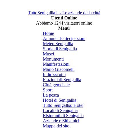
TuttoSenigallia.it - Le aziende della città
Utenti Online
Abbiamo 1244 visitatori online
Menù
Home
Annunci-Partecipazioni
Meteo Senigallia
Storia di Senigallia
Musei
Monumenti
Manifestazioni
Mario Giacomelli
Indirizzi utili
Frazioni di Senigallia
Città gemellate
Sport
La pesca
Hotel di Senigallia
Tutto Senigallia: Hotel
Locali di Senigallia
Ristoranti di Senigallia
Aziende e Siti amici
Mappa del sito