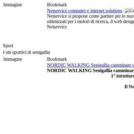
Immagine
Bookmark
Netservice computer e internet solutions
Netservice si propone come partner per le nuove
ottimizzati per i motori di ricerca, il web des
Netservice
Sport
I siti sportivi di senigallia
Immagine
Bookmark
NORDIC WALKING Senigallia camminare con 
NORDIC WALKING Senigallia camminare co
1° istrutto
Il N