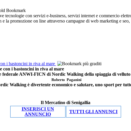
 tecnologie con servizi e-business, servizi internet e commercio elettro
ign e la promozione on line attraverso campagne di web marketing e seo, so
i bastoncini in riva al mare
n i bastoncini in riva al mare
re federale ANWI-FICN di Nordic Walking della spiaggia di velluto d
Roberto Paganini
ordic Walking è divertente economico e salutare, uno sport per tutte
Il Mercatino di Senigallia
INSERISCI UN
TUTTI GLI ANNUNCI
ANNUNCIO