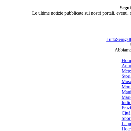
Segui
Le ultime notizie pubblicate sui nostri portali, eventi,
TuttoSenigalli
Abbiamo 
Hom
Annu
Mete
Stori
Muse
Monu
Mani
Mari
Indiri
Frazi
Città
Spor
La p
Hotel