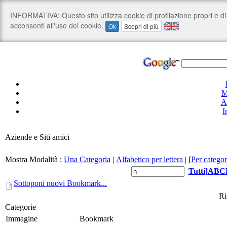
M
A
I
Aziende e Siti amici
Mostra Modalità :
Una Categoria
|
Alfabetico per lettera
|
[
Per categor
Tutti
]
A
B
C
Sottoponi nuovi Bookmark...
Ri
Categorie
Immagine
Bookmark