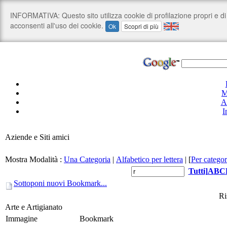
M
A
I
Aziende e Siti amici
Mostra Modalità :
Una Categoria
|
Alfabetico per lettera
|
[
Per categor
Tutti
]
A
B
C
Sottoponi nuovi Bookmark...
Ri
Arte e Artigianato
Immagine
Bookmark