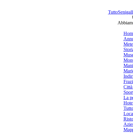
TuttoSenigalli
Abbiamo 
Hom
Annu
Mete
Stori
Muse
Monu
Mani
Mari
Indiri
Frazi
Città
Spor
La p
Hotel
Tutto
Local
Risto
Azien
Mapp