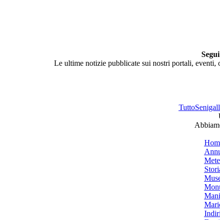
Segui
Le ultime notizie pubblicate sui nostri portali, eventi,
TuttoSenigalli
Abbiamo 
Hom
Annu
Mete
Stori
Muse
Monu
Mani
Mari
Indiri