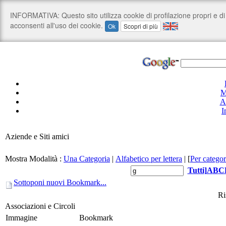
M
A
I
Aziende e Siti amici
Mostra Modalità :
Una Categoria
|
Alfabetico per lettera
|
[
Per categor
Tutti
]
A
B
C
Sottoponi nuovi Bookmark...
Ri
Associazioni e Circoli
Immagine
Bookmark