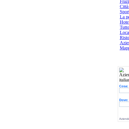
Frazi
Città
Spor
La p
Hotel
Tutto
Local
Risto
Azien
Mapp
Cosa:
Dove:
Aziende