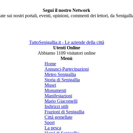
Segui il nostro Network
ate sui nostri portali, eventi, opinioni, commenti dei lettori, da Senigall
TuttoSenigallia.it - Le aziende della città
Utenti Online
Abbiamo 1109 visitatori online
Menù
Home
Annunci-Partecipazioni
Meteo Senigallia
Storia di Senigallia
Musei
Monumenti
Manifestazioni
Mario Giacomelli
Indirizzi utili
Frazioni di Senigallia
Città gemellate
Sport
La pesca