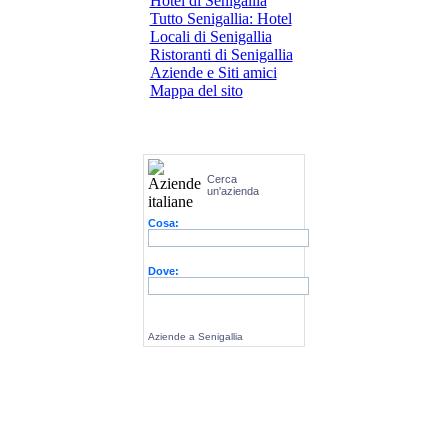
Hotel di Senigallia
Tutto Senigallia: Hotel
Locali di Senigallia
Ristoranti di Senigallia
Aziende e Siti amici
Mappa del sito
Cerca
un'azienda
Cosa:
Dove:
Aziende a Senigallia