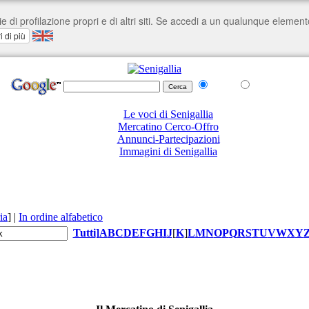
nel Web
su senigallia.org
Le voci di Senigallia
Mercatino Cerco-Offro
Annunci-Partecipazioni
Immagini di Senigallia
ia
]
|
In ordine alfabetico
Tutti
]
A
B
C
D
E
F
G
H
I
J
[
K
]
L
M
N
O
P
Q
R
S
T
U
V
W
X
Y