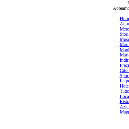
Abbiamo 
Hom
Annu
Mete
Stori
Muse
Monu
Mani
Mari
Indiri
Frazi
Città
Spor
La p
Hotel
Tutto
Local
Risto
Azien
Mapp