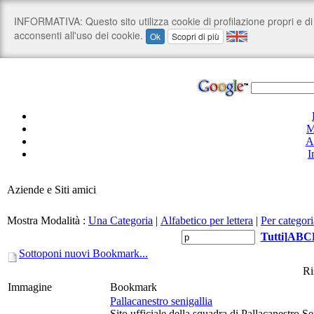
M
A
I
Aziende e Siti amici
Mostra Modalità :
Una Categoria
|
Alfabetico per lettera
|
Per categori
Tutti
]
A
B
C
Sottoponi nuovi Bookmark...
Ri
Immagine
Bookmark
Pallacanestro senigallia
Sito ufficiale della squadra di Pallacanestro S