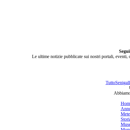
Segui
Le ultime notizie pubblicate sui nostri portali, eventi,
TuttoSenigalli
Abbiamo 
Hom
Annu
Mete
Stori
Muse
Monu