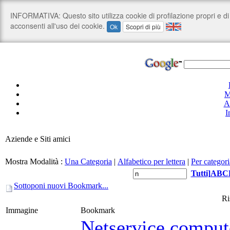
M
A
I
Aziende e Siti amici
Mostra Modalità :
Una Categoria
|
Alfabetico per lettera
|
Per categori
Tutti
]
A
B
C
Sottoponi nuovi Bookmark...
Ri
Immagine
Bookmark
Netservice compute