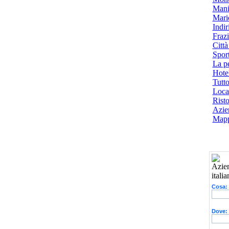
Mani
Mari
Indiri
Frazi
Città
Spor
La p
Hotel
Tutto
Local
Risto
Azien
Mapp
Cosa:
Dove: