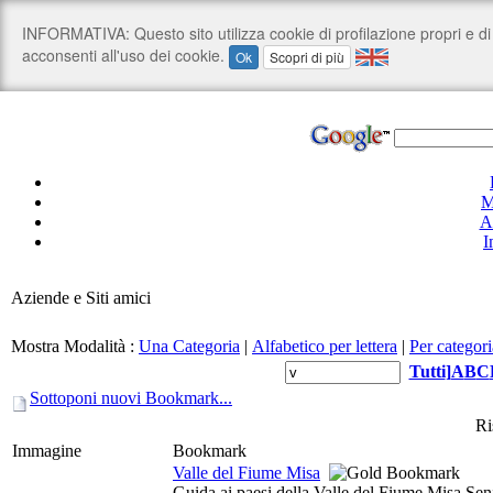
M
A
I
Aziende e Siti amici
Mostra Modalità :
Una Categoria
|
Alfabetico per lettera
|
Per categori
Tutti
]
A
B
C
Sottoponi nuovi Bookmark...
Ri
Immagine
Bookmark
Valle del Fiume Misa
Guida ai paesi della Valle del Fiume Misa Seni