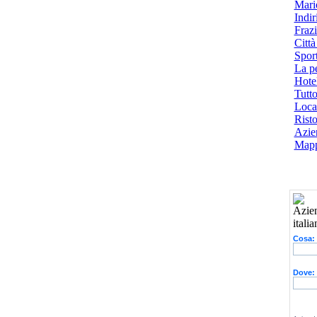
Mari
Indiri
Frazi
Città
Spor
La p
Hotel
Tutto
Local
Risto
Azien
Mapp
Cosa:
Dove: