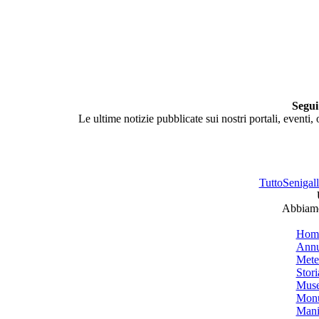
Segui
Le ultime notizie pubblicate sui nostri portali, eventi,
TuttoSenigalli
Abbiamo 
Hom
Annu
Mete
Stori
Muse
Monu
Mani