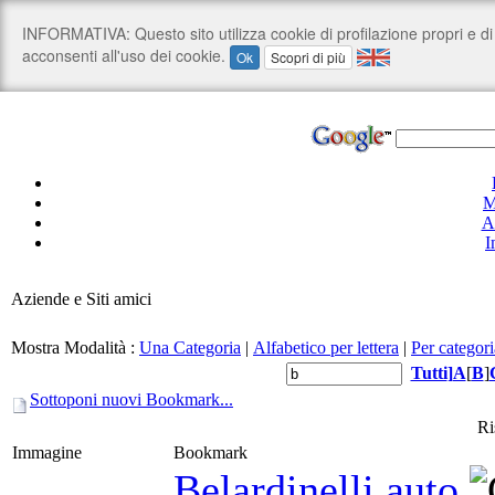
M
A
I
Aziende e Siti amici
Mostra Modalità :
Una Categoria
|
Alfabetico per lettera
|
Per categori
Tutti
]
A
[
B
]
Sottoponi nuovi Bookmark...
Ri
Immagine
Bookmark
Belardinelli auto