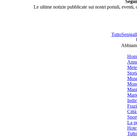
Segui
Le ultime notizie pubblicate sui nostri portali, eventi,
TuttoSenigalli
Abbiamo 
Hom
Annu
Mete
Stori
Muse
Monu
Mani
Mari
Indiri
Frazi
Città
Spor
La p
Hotel
Tutto