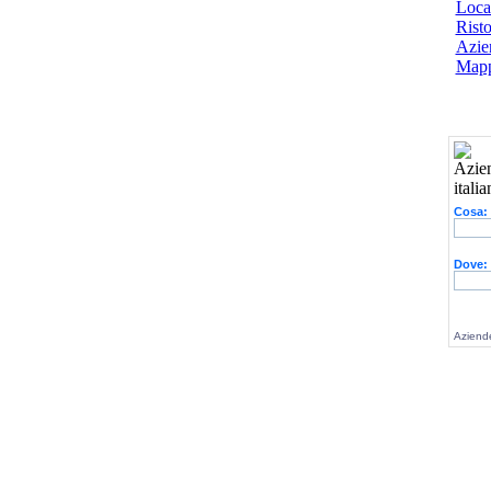
Local
Risto
Azien
Mapp
Cosa:
Dove:
Aziende