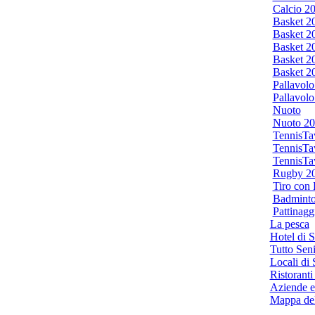
Calcio 2
Basket 2
Basket 2
Basket 2
Basket 2
Basket 2
Pallavol
Pallavol
Nuoto
Nuoto 20
TennisTa
TennisTa
TennisTa
Rugby 2
Tiro con
Badminto
Pattinagg
La pesca
Hotel di S
Tutto Seni
Locali di 
Ristoranti
Aziende e 
Mappa del