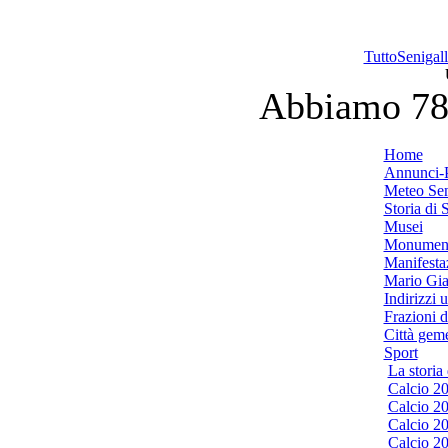
TuttoSenigalli
Abbiamo 785
Home
Annunci-P
Meteo Sen
Storia di 
Musei
Monumen
Manifesta
Mario Gia
Indirizzi ut
Frazioni d
Città geme
Sport
La storia 
Calcio 2
Calcio 2
Calcio 2
Calcio 2