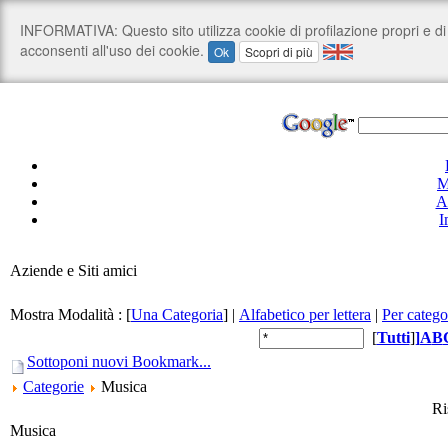
M
A
I
Aziende e Siti amici
Mostra Modalità :
[
Una Categoria
]
|
Alfabetico per lettera
|
Per catego
[
Tutti
]
]
A
B
Sottoponi nuovi Bookmark...
Categorie
Musica
Ri
Musica