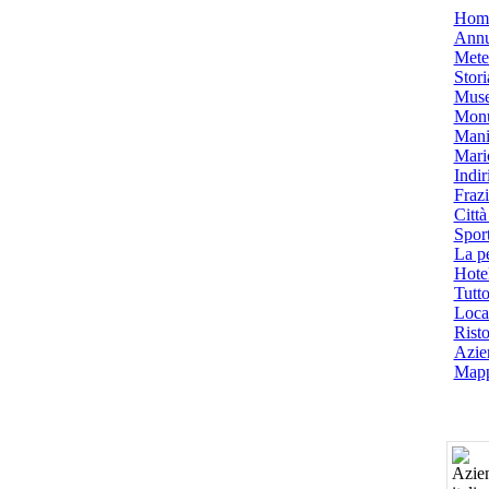
Hom
Annu
Mete
Stori
Muse
Monu
Mani
Mari
Indiri
Frazi
Città
Spor
La p
Hotel
Tutto
Local
Risto
Azien
Mapp