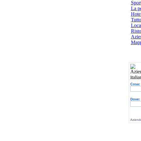
Spor
La p
Hotel
Tutto
Local
Risto
Azien
Mapp
Cosa:
Dove:
Aziende