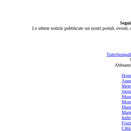
Segui
Le ultime notizie pubblicate sui nostri portali, eventi,
TuttoSenigalli
Abbiamo 
Hom
Annu
Mete
Stori
Muse
Monu
Mani
Mari
Indiri
Frazi
Città