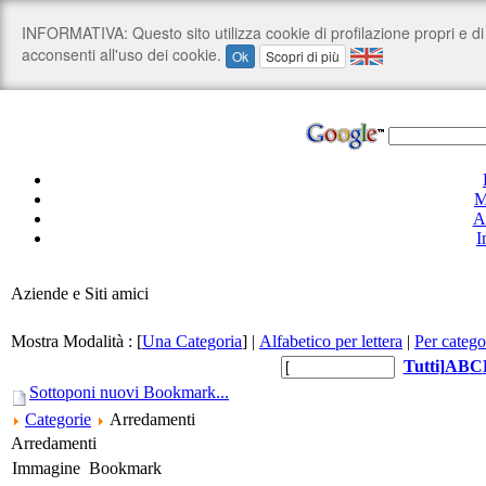
M
A
I
Aziende e Siti amici
Mostra Modalità :
[
Una Categoria
]
|
Alfabetico per lettera
|
Per catego
Tutti
]
A
B
C
Sottoponi nuovi Bookmark...
Categorie
Arredamenti
Arredamenti
Immagine
Bookmark