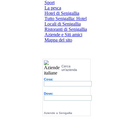
Sport
La pesca
Hotel di Senigallia
Tutto Senigallia: Hotel
Locali di Senigallia
Ristoranti di Senigallia
Aziende e Siti amici
Mappa del sito
Cerca
un'azienda
Cosa:
Dove:
Aziende a Senigallia