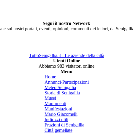
Segui il nostro Network
ate sui nostri portali, eventi, opinioni, commenti dei lettori, da Senigall
TuttoSenigallia.it - Le aziende della città
Utenti Online
Abbiamo 983 visitatori online
Menù
Home
Annunci-Partecipazioni
Meteo Senigallia
Storia di Senigallia
Musei
Monumenti
Manifestazioni
Mario Giacomelli
Indirizzi utili
Frazioni di Senigallia
Città gemellate