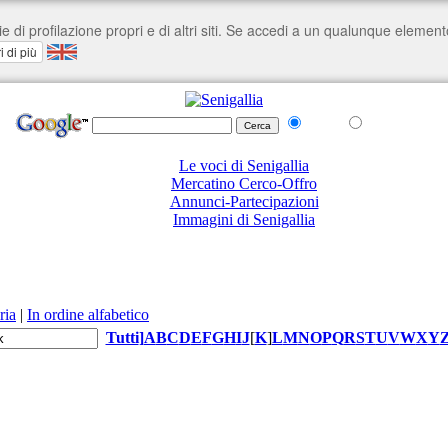
nel Web
su senigallia.org
Le voci di Senigallia
Mercatino Cerco-Offro
Annunci-Partecipazioni
Immagini di Senigallia
ria
|
In ordine alfabetico
Tutti
]
A
B
C
D
E
F
G
H
I
J
[
K
]
L
M
N
O
P
Q
R
S
T
U
V
W
X
Y