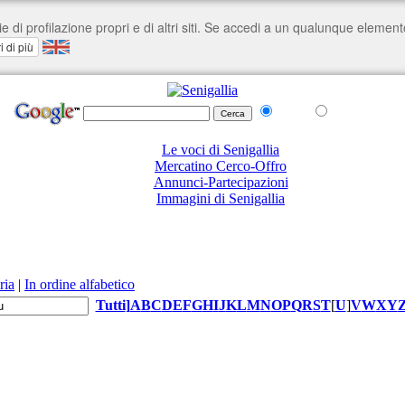
nel Web
su senigallia.org
Le voci di Senigallia
Mercatino Cerco-Offro
Annunci-Partecipazioni
Immagini di Senigallia
ria
|
In ordine alfabetico
Tutti
]
A
B
C
D
E
F
G
H
I
J
K
L
M
N
O
P
Q
R
S
T
[
U
]
V
W
X
Y