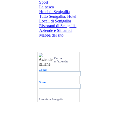
Sport
La pesca
Hotel di Senigallia
Tutto Senigallia: Hotel
Locali di Senigallia
Ristoranti di Senigallia
Aziende e Siti amici
Mappa del sito
Cerca
un'azienda
Cosa:
Dove:
Aziende a Senigallia