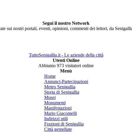
Segui il nostro Network
ate sui nostri portali, eventi, opinioni, commenti dei lettori, da Senigall
TuttoSenigallia.it - Le aziende della città
Utenti Online
Abbiamo 973 visitatori online
Menù
Home
Annunci-Partecipazioni
Meteo Senigallia
Storia di Senigallia
Musei
Monumenti
Manifestazioni
Mario Giacomelli
Indirizzi utili
Frazioni di Senigallia
Città gemellate