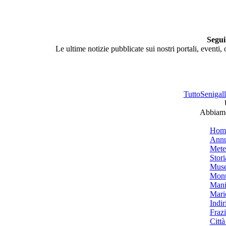
Segui
Le ultime notizie pubblicate sui nostri portali, eventi,
TuttoSenigalli
Abbiamo 
Hom
Annu
Mete
Stori
Muse
Monu
Mani
Mari
Indiri
Frazi
Città