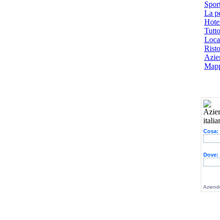
Spor
La p
Hotel
Tutto
Local
Risto
Azien
Mapp
Cosa:
Dove:
Aziende