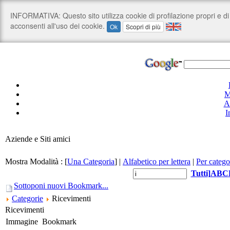
M
A
I
Aziende e Siti amici
Mostra Modalità :
[
Una Categoria
]
|
Alfabetico per lettera
|
Per catego
Tutti
]
A
B
C
Sottoponi nuovi Bookmark...
Categorie
Ricevimenti
Ricevimenti
Immagine
Bookmark