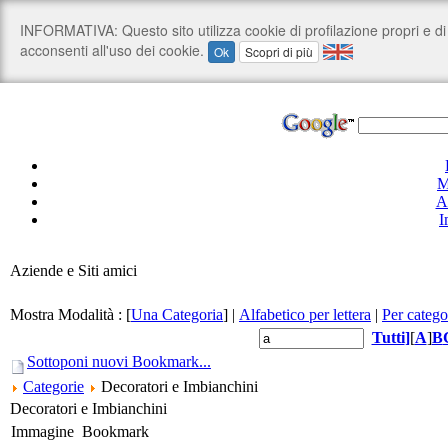
M
A
I
Aziende e Siti amici
Mostra Modalità :
[
Una Categoria
]
|
Alfabetico per lettera
|
Per catego
Tutti
]
[
A
]
B
Sottoponi nuovi Bookmark...
Categorie
Decoratori e Imbianchini
Decoratori e Imbianchini
Immagine
Bookmark