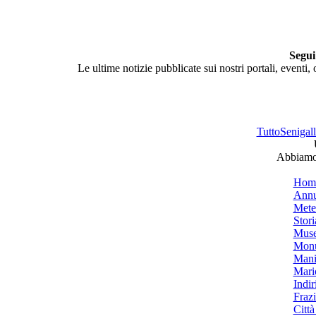
Segui
Le ultime notizie pubblicate sui nostri portali, eventi,
TuttoSenigalli
Abbiamo 
Hom
Annu
Mete
Stori
Muse
Monu
Mani
Mari
Indiri
Frazi
Città