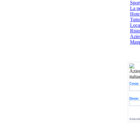
Spor
La p
Hotel
Tutto
Local
Risto
Azien
Mapp
Cosa:
Dove:
Aziende