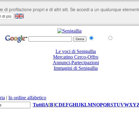
nel Web
su senigallia.org
Le voci di Senigallia
Mercatino Cerco-Offro
Annunci-Partecipazioni
Immagini di Senigallia
ria
|
In ordine alfabetico
Tutti
]
A
[
B
]
C
D
E
F
G
H
I
J
K
L
M
N
O
P
Q
R
S
T
U
V
W
X
Y