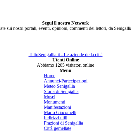
Segui il nostro Network
ate sui nostri portali, eventi, opinioni, commenti dei lettori, da Senigall
TuttoSenigallia.it - Le aziende della città
Utenti Online
Abbiamo 1205 visitatori online
Menù
Home
Annunci-Partecipazioni
Meteo Senigallia
Storia di Senigallia
Musei
Monumenti
Manifestazioni
Mario Giacomelli
Indirizzi utili
Frazioni di Senigallia
Città gemellate