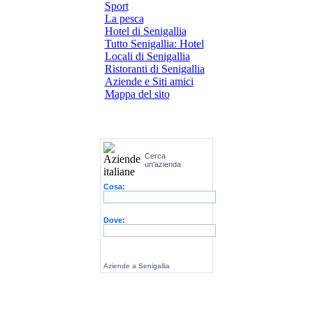
Sport
La pesca
Hotel di Senigallia
Tutto Senigallia: Hotel
Locali di Senigallia
Ristoranti di Senigallia
Aziende e Siti amici
Mappa del sito
Cerca
un'azienda
Cosa:
Dove:
Aziende a Senigallia