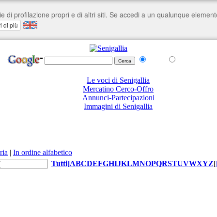
nel Web
su senigallia.org
Le voci di Senigallia
Mercatino Cerco-Offro
Annunci-Partecipazioni
Immagini di Senigallia
ria
|
In ordine alfabetico
Tutti
]
A
B
C
D
E
F
G
H
I
J
K
L
M
N
O
P
Q
R
S
T
U
V
W
X
Y
Z
[