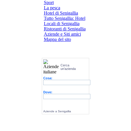
Sport
La pesca
Hotel di Senigallia
Tutto Senigallia: Hotel
Locali di Senigallia
Ristoranti di Senigallia
Aziende e Siti amici
Mappa del sito
Cerca
un'azienda
Cosa:
Dove:
Aziende a Senigallia