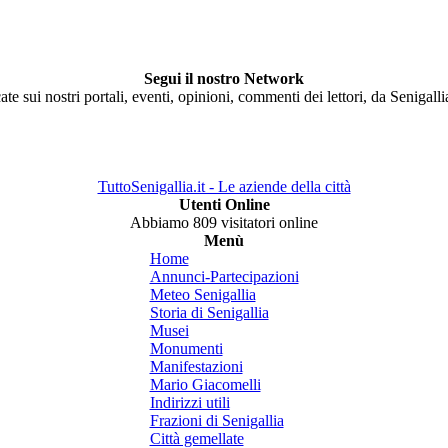
Segui il nostro Network
ate sui nostri portali, eventi, opinioni, commenti dei lettori, da Senigall
TuttoSenigallia.it - Le aziende della città
Utenti Online
Abbiamo 809 visitatori online
Menù
Home
Annunci-Partecipazioni
Meteo Senigallia
Storia di Senigallia
Musei
Monumenti
Manifestazioni
Mario Giacomelli
Indirizzi utili
Frazioni di Senigallia
Città gemellate