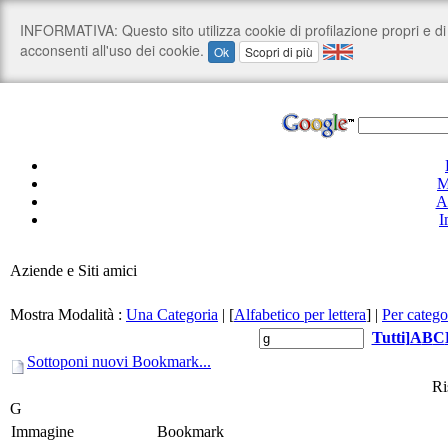
M
A
I
Aziende e Siti amici
Mostra Modalità :
Una Categoria
|
[
Alfabetico per lettera
]
|
Per catego
Tutti
]
A
B
C
Sottoponi nuovi Bookmark...
Ri
G
Immagine
Bookmark