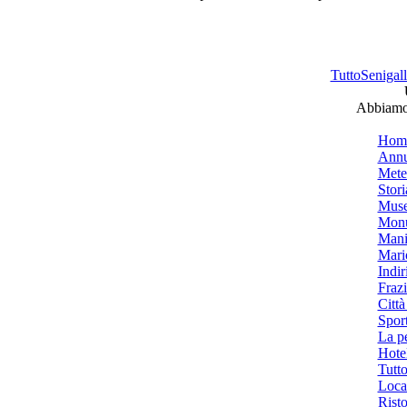
TuttoSenigalli
Abbiamo 
Hom
Annu
Mete
Stori
Muse
Monu
Mani
Mari
Indiri
Frazi
Città
Spor
La p
Hotel
Tutto
Local
Risto