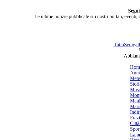
Segui
Le ultime notizie pubblicate sui nostri portali, eventi,
TuttoSenigalli
Abbiamo 
Hom
Annu
Mete
Stori
Muse
Monu
Mani
Mari
Indiri
Frazi
Città
Spor
La p