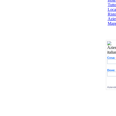
Hotel
Tutto
Local
Risto
Azien
Mapp
Cosa:
Dove:
Aziende