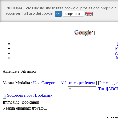
M
A
I
Aziende e Siti amici
Mostra Modalità :
Una Categoria
|
Alfabetico per lettera
|
[
Per categor
Tutti
]
A
B
C
Sottoponi nuovi Bookmark...
Immagine
Bookmark
Nessun elemento trovato...