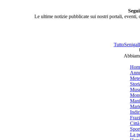
Segui
Le ultime notizie pubblicate sui nostri portali, eventi,
TuttoSenigalli
Abbiamo 
Hom
Annu
Mete
Stori
Muse
Monu
Mani
Mari
Indiri
Frazi
Città
Spor
La p