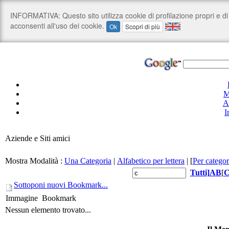
M
A
I
Aziende e Siti amici
Mostra Modalità :
Una Categoria
|
Alfabetico per lettera
|
[
Per categor
Tutti
]
A
B
[
Sottoponi nuovi Bookmark...
Immagine
Bookmark
Nessun elemento trovato...