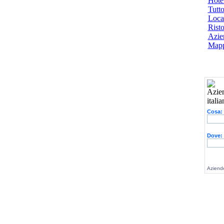
Hotel
Tutto
Local
Risto
Azien
Mapp
Cosa:
Dove:
Aziende