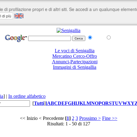
nel Web
su senigallia.org
Le voci di Senigallia
Mercatino Cerco-Offro
Annunci-Partecipazioni
Immagini di Senigallia
ia
]
|
In ordine alfabetico
[
Tutti
]
]
A
B
C
D
E
F
G
H
I
J
K
L
M
N
O
P
Q
R
S
T
U
V
W
X
Y
<< Inizio
< Precedente
[
1
]
2
3
Prossimo >
Fine >>
Risultati: 1 - 50 di 127