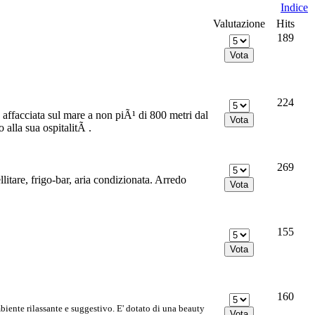
Indice
Valutazione
Hits
189
224
affacciata sul mare a non piÃ¹ di 800 metri dal
 alla sua ospitalitÃ .
269
llitare, frigo-bar, aria condizionata. Arredo
155
160
te rilassante e suggestivo. E' dotato di una beauty