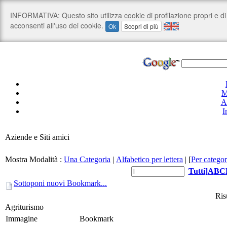
M
A
I
Aziende e Siti amici
Mostra Modalità :
Una Categoria
|
Alfabetico per lettera
|
[
Per categor
Tutti
]
A
B
C
Sottoponi nuovi Bookmark...
Risu
Agriturismo
Immagine
Bookmark