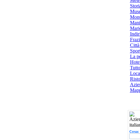
Mete
Stori
Muse
Monu
Mani
Mari
Indiri
Frazi
Città
Spor
La p
Hotel
Tutto
Local
Risto
Azien
Mapp
Cosa: