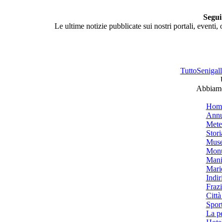
Segui
Le ultime notizie pubblicate sui nostri portali, eventi,
TuttoSenigalli
Abbiamo 
Hom
Annu
Mete
Stori
Muse
Monu
Mani
Mari
Indiri
Frazi
Città
Spor
La p