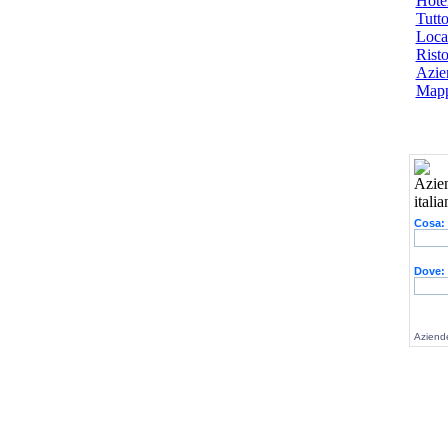
Hotel
Tutto
Local
Risto
Azien
Mapp
Cosa:
Dove:
Aziende