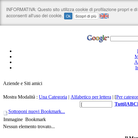
M
A
I
Aziende e Siti amici
Mostra Modalità :
Una Categoria
|
Alfabetico per lettera
|
[
Per categor
Tutti
]
A
B
C
Sottoponi nuovi Bookmark...
Immagine
Bookmark
Nessun elemento trovato...