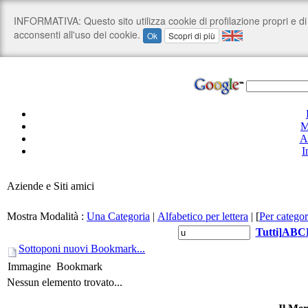
M
A
I
Aziende e Siti amici
Mostra Modalità :
Una Categoria
|
Alfabetico per lettera
|
[
Per categor
Tutti
]
A
B
C
Sottoponi nuovi Bookmark...
Immagine
Bookmark
Nessun elemento trovato...