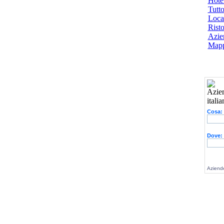
Hotel
Tutto
Local
Risto
Azien
Mapp
Cosa:
Dove:
Aziende