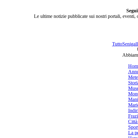
Segui
Le ultime notizie pubblicate sui nostri portali, eventi,
TuttoSenigalli
Abbiamo
Hom
Annu
Mete
Stori
Muse
Monu
Mani
Mari
Indiri
Frazi
Città
Spor
La p